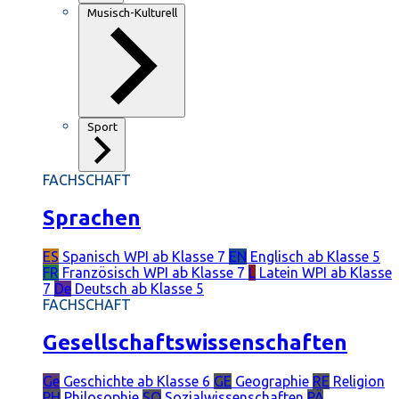
Musisch-Kulturell
Sport
FACHSCHAFT
Sprachen
ES
Spanisch
WPI ab Klasse 7
EN
Englisch
ab Klasse 5
FR
Französisch
WPI ab Klasse 7
L
Latein
WPI ab Klasse
7
De
Deutsch
ab Klasse 5
FACHSCHAFT
Gesellschaftswissenschaften
Ge
Geschichte
ab Klasse 6
GE
Geographie
RE
Religion
PH
Philosophie
SO
Sozialwissenschaften
PÄ