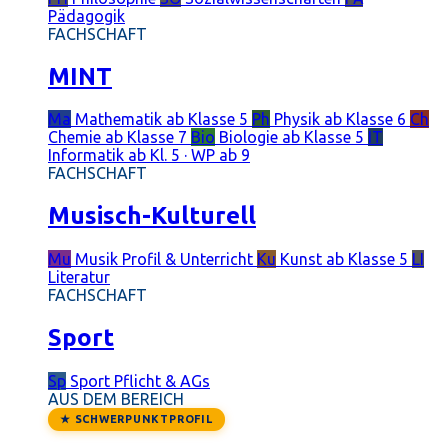
Pädagogik
FACHSCHAFT
MINT
Ma
Mathematik
ab Klasse 5
Ph
Physik
ab Klasse 6
Ch
Chemie
ab Klasse 7
Bio
Biologie
ab Klasse 5
IT
Informatik
ab Kl. 5 · WP ab 9
FACHSCHAFT
Musisch-Kulturell
Mu
Musik
Profil & Unterricht
Ku
Kunst
ab Klasse 5
LI
Literatur
FACHSCHAFT
Sport
Sp
Sport
Pflicht & AGs
AUS DEM BEREICH
★ SCHWERPUNKTPROFIL