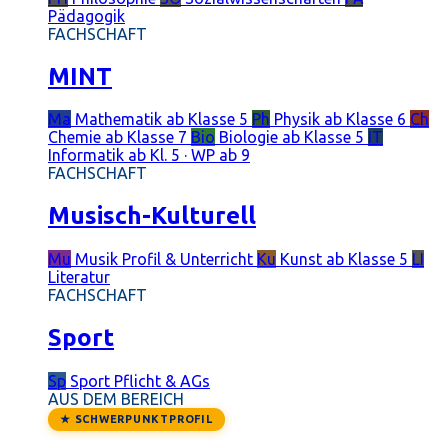
Pädagogik
FACHSCHAFT
MINT
Ma
Mathematik
ab Klasse 5
Ph
Physik
ab Klasse 6
Ch
Chemie
ab Klasse 7
Bio
Biologie
ab Klasse 5
IT
Informatik
ab Kl. 5 · WP ab 9
FACHSCHAFT
Musisch-Kulturell
Mu
Musik
Profil & Unterricht
Ku
Kunst
ab Klasse 5
LI
Literatur
FACHSCHAFT
Sport
Sp
Sport
Pflicht & AGs
AUS DEM BEREICH
★ SCHWERPUNKTPROFIL