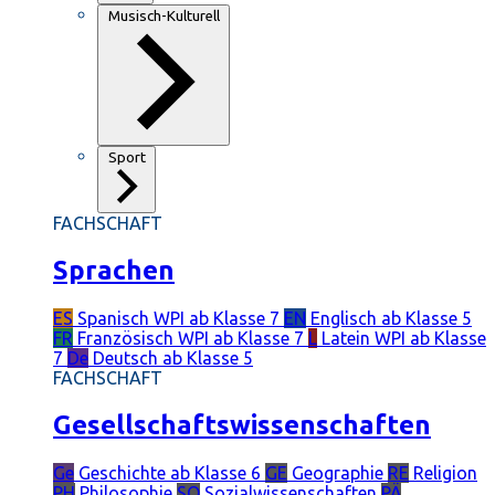
Musisch-Kulturell
Sport
FACHSCHAFT
Sprachen
ES
Spanisch
WPI ab Klasse 7
EN
Englisch
ab Klasse 5
FR
Französisch
WPI ab Klasse 7
L
Latein
WPI ab Klasse
7
De
Deutsch
ab Klasse 5
FACHSCHAFT
Gesellschaftswissenschaften
Ge
Geschichte
ab Klasse 6
GE
Geographie
RE
Religion
PH
Philosophie
SO
Sozialwissenschaften
PÄ