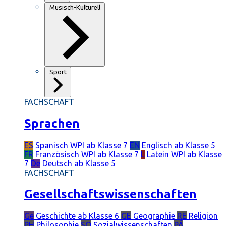
Musisch-Kulturell
Sport
FACHSCHAFT
Sprachen
ES
Spanisch
WPI ab Klasse 7
EN
Englisch
ab Klasse 5
FR
Französisch
WPI ab Klasse 7
L
Latein
WPI ab Klasse
7
De
Deutsch
ab Klasse 5
FACHSCHAFT
Gesellschaftswissenschaften
Ge
Geschichte
ab Klasse 6
GE
Geographie
RE
Religion
PH
Philosophie
SO
Sozialwissenschaften
PÄ