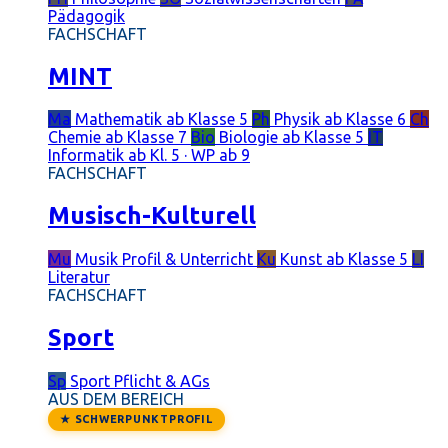
Pädagogik
FACHSCHAFT
MINT
Ma
Mathematik
ab Klasse 5
Ph
Physik
ab Klasse 6
Ch
Chemie
ab Klasse 7
Bio
Biologie
ab Klasse 5
IT
Informatik
ab Kl. 5 · WP ab 9
FACHSCHAFT
Musisch-Kulturell
Mu
Musik
Profil & Unterricht
Ku
Kunst
ab Klasse 5
LI
Literatur
FACHSCHAFT
Sport
Sp
Sport
Pflicht & AGs
AUS DEM BEREICH
★ SCHWERPUNKTPROFIL