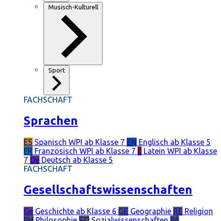
Musisch-Kulturell
Sport
FACHSCHAFT
Sprachen
ES
Spanisch
WPI ab Klasse 7
EN
Englisch
ab Klasse 5
FR
Französisch
WPI ab Klasse 7
L
Latein
WPI ab Klasse
7
De
Deutsch
ab Klasse 5
FACHSCHAFT
Gesellschaftswissenschaften
Ge
Geschichte
ab Klasse 6
GE
Geographie
RE
Religion
PH
Philosophie
SO
Sozialwissenschaften
PÄ