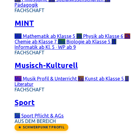
Pädagogik
FACHSCHAFT
MINT
Ma
Mathematik
ab Klasse 5
Ph
Physik
ab Klasse 6
Ch
Chemie
ab Klasse 7
Bio
Biologie
ab Klasse 5
IT
Informatik
ab Kl. 5 · WP ab 9
FACHSCHAFT
Musisch-Kulturell
Mu
Musik
Profil & Unterricht
Ku
Kunst
ab Klasse 5
LI
Literatur
FACHSCHAFT
Sport
Sp
Sport
Pflicht & AGs
AUS DEM BEREICH
★ SCHWERPUNKTPROFIL