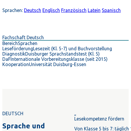
Sprachen:
Deutsch
Englisch
Französisch
Latein
Spanisch
Fachschaft Deutsch
Bereich
Sprachen
Leseförderung
Lesezeit (Kl. 5-7) und Buchvorstellung
Diagnostik
Duisburger Sprachstandstest (Kl. 5)
DaF
Internationale Vorbereitungsklasse (seit 2015)
Kooperation
Universität Duisburg-Essen
DEUTSCH
„
Lesekompetenz fördern
Sprache und
Von Klasse 5 bis 7: täglich