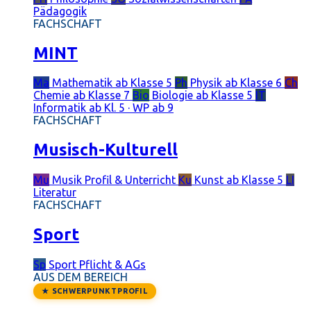
Pädagogik
FACHSCHAFT
MINT
Ma
Mathematik
ab Klasse 5
Ph
Physik
ab Klasse 6
Ch
Chemie
ab Klasse 7
Bio
Biologie
ab Klasse 5
IT
Informatik
ab Kl. 5 · WP ab 9
FACHSCHAFT
Musisch-Kulturell
Mu
Musik
Profil & Unterricht
Ku
Kunst
ab Klasse 5
LI
Literatur
FACHSCHAFT
Sport
Sp
Sport
Pflicht & AGs
AUS DEM BEREICH
★ SCHWERPUNKTPROFIL