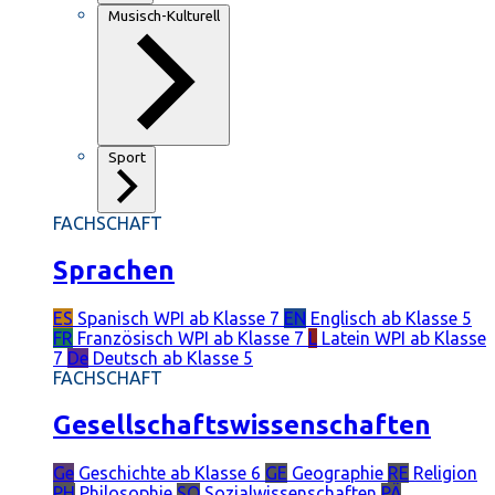
Musisch-Kulturell
Sport
FACHSCHAFT
Sprachen
ES
Spanisch
WPI ab Klasse 7
EN
Englisch
ab Klasse 5
FR
Französisch
WPI ab Klasse 7
L
Latein
WPI ab Klasse
7
De
Deutsch
ab Klasse 5
FACHSCHAFT
Gesellschaftswissenschaften
Ge
Geschichte
ab Klasse 6
GE
Geographie
RE
Religion
PH
Philosophie
SO
Sozialwissenschaften
PÄ