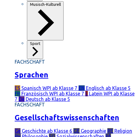
Musisch-Kulturell
Sport
FACHSCHAFT
Sprachen
ES
Spanisch
WPI ab Klasse 7
EN
Englisch
ab Klasse 5
FR
Französisch
WPI ab Klasse 7
L
Latein
WPI ab Klasse
7
De
Deutsch
ab Klasse 5
FACHSCHAFT
Gesellschaftswissenschaften
Ge
Geschichte
ab Klasse 6
GE
Geographie
RE
Religion
PH
Philosophie
SO
Sozialwissenschaften
PÄ