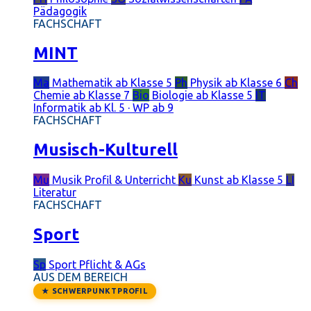
Pädagogik
FACHSCHAFT
MINT
Ma
Mathematik
ab Klasse 5
Ph
Physik
ab Klasse 6
Ch
Chemie
ab Klasse 7
Bio
Biologie
ab Klasse 5
IT
Informatik
ab Kl. 5 · WP ab 9
FACHSCHAFT
Musisch-Kulturell
Mu
Musik
Profil & Unterricht
Ku
Kunst
ab Klasse 5
LI
Literatur
FACHSCHAFT
Sport
Sp
Sport
Pflicht & AGs
AUS DEM BEREICH
★ SCHWERPUNKTPROFIL