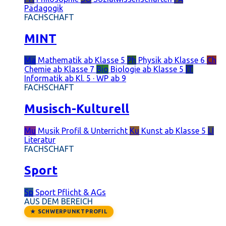
Pädagogik
FACHSCHAFT
MINT
Ma
Mathematik
ab Klasse 5
Ph
Physik
ab Klasse 6
Ch
Chemie
ab Klasse 7
Bio
Biologie
ab Klasse 5
IT
Informatik
ab Kl. 5 · WP ab 9
FACHSCHAFT
Musisch-Kulturell
Mu
Musik
Profil & Unterricht
Ku
Kunst
ab Klasse 5
LI
Literatur
FACHSCHAFT
Sport
Sp
Sport
Pflicht & AGs
AUS DEM BEREICH
★ SCHWERPUNKTPROFIL