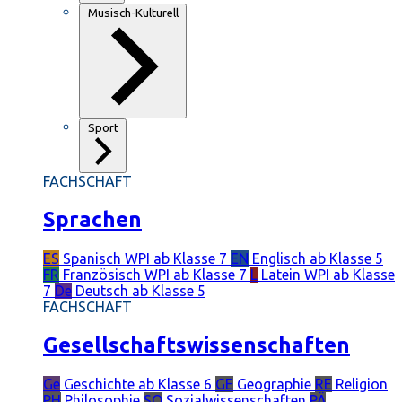
Musisch-Kulturell
Sport
FACHSCHAFT
Sprachen
ES
Spanisch
WPI ab Klasse 7
EN
Englisch
ab Klasse 5
FR
Französisch
WPI ab Klasse 7
L
Latein
WPI ab Klasse
7
De
Deutsch
ab Klasse 5
FACHSCHAFT
Gesellschaftswissenschaften
Ge
Geschichte
ab Klasse 6
GE
Geographie
RE
Religion
PH
Philosophie
SO
Sozialwissenschaften
PÄ