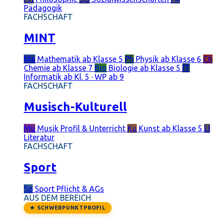
Pädagogik
FACHSCHAFT
MINT
Ma
Mathematik
ab Klasse 5
Ph
Physik
ab Klasse 6
Ch
Chemie
ab Klasse 7
Bio
Biologie
ab Klasse 5
IT
Informatik
ab Kl. 5 · WP ab 9
FACHSCHAFT
Musisch-Kulturell
Mu
Musik
Profil & Unterricht
Ku
Kunst
ab Klasse 5
LI
Literatur
FACHSCHAFT
Sport
Sp
Sport
Pflicht & AGs
AUS DEM BEREICH
★ SCHWERPUNKTPROFIL