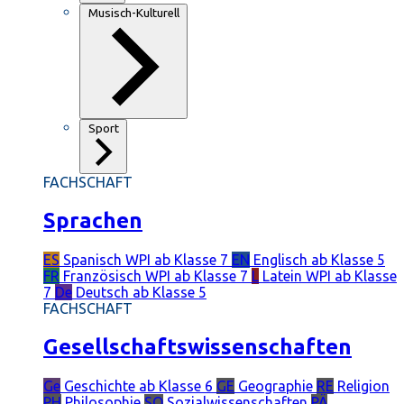
Musisch-Kulturell
Sport
FACHSCHAFT
Sprachen
ES
Spanisch
WPI ab Klasse 7
EN
Englisch
ab Klasse 5
FR
Französisch
WPI ab Klasse 7
L
Latein
WPI ab Klasse
7
De
Deutsch
ab Klasse 5
FACHSCHAFT
Gesellschaftswissenschaften
Ge
Geschichte
ab Klasse 6
GE
Geographie
RE
Religion
PH
Philosophie
SO
Sozialwissenschaften
PÄ