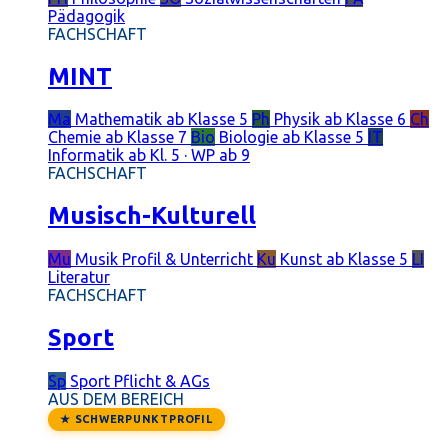
Pädagogik
FACHSCHAFT
MINT
Ma
Mathematik
ab Klasse 5
Ph
Physik
ab Klasse 6
Ch
Chemie
ab Klasse 7
Bio
Biologie
ab Klasse 5
IT
Informatik
ab Kl. 5 · WP ab 9
FACHSCHAFT
Musisch-Kulturell
Mu
Musik
Profil & Unterricht
Ku
Kunst
ab Klasse 5
LI
Literatur
FACHSCHAFT
Sport
Sp
Sport
Pflicht & AGs
AUS DEM BEREICH
★ SCHWERPUNKTPROFIL