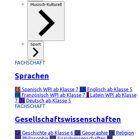
Musisch-Kulturell
Sport
FACHSCHAFT
Sprachen
ES
Spanisch
WPI ab Klasse 7
EN
Englisch
ab Klasse 5
FR
Französisch
WPI ab Klasse 7
L
Latein
WPI ab Klasse
7
De
Deutsch
ab Klasse 5
FACHSCHAFT
Gesellschaftswissenschaften
Ge
Geschichte
ab Klasse 6
GE
Geographie
RE
Religion
PH
Philosophie
SO
Sozialwissenschaften
PÄ