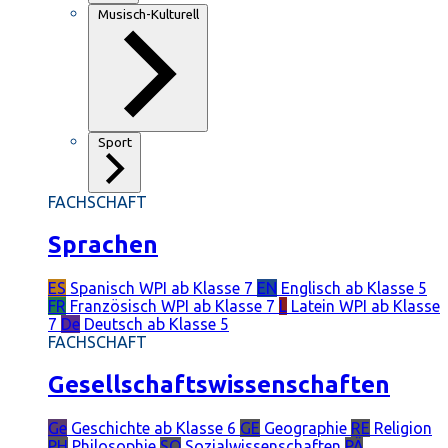
Musisch-Kulturell
Sport
FACHSCHAFT
Sprachen
ES
Spanisch
WPI ab Klasse 7
EN
Englisch
ab Klasse 5
FR
Französisch
WPI ab Klasse 7
L
Latein
WPI ab Klasse
7
De
Deutsch
ab Klasse 5
FACHSCHAFT
Gesellschaftswissenschaften
Ge
Geschichte
ab Klasse 6
GE
Geographie
RE
Religion
PH
Philosophie
SO
Sozialwissenschaften
PÄ