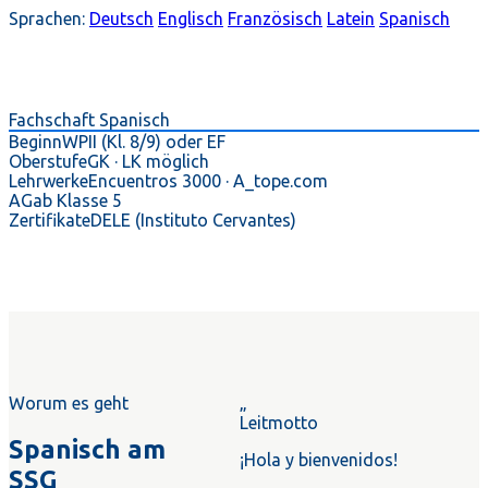
Sprachen:
Deutsch
Englisch
Französisch
Latein
Spanisch
Fachschaft Spanisch
Beginn
WPII (Kl. 8/9) oder EF
Oberstufe
GK · LK möglich
Lehrwerke
Encuentros 3000 · A_tope.com
AG
ab Klasse 5
Zertifikate
DELE (Instituto Cervantes)
Worum es geht
„
Leitmotto
Spanisch am
¡Hola y bienvenidos!
SSG