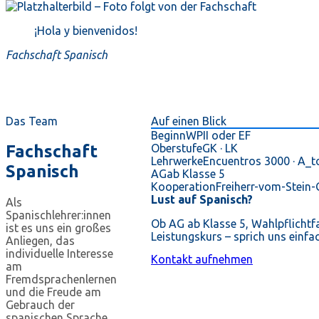
¡Hola y bienvenidos!
Fachschaft Spanisch
Das Team
Auf einen Blick
Beginn
WPII oder EF
Fachschaft
Oberstufe
GK · LK
Lehrwerke
Encuentros 3000 · A_
Spanisch
AG
ab Klasse 5
Kooperation
Freiherr-vom-Stein
Lust auf Spanisch?
Als
Spanischlehrer:innen
Ob AG ab Klasse 5, Wahlpflichtf
ist es uns ein großes
Leistungskurs – sprich uns einfa
Anliegen, das
individuelle Interesse
Kontakt aufnehmen
am
Fremdsprachenlernen
und die Freude am
Gebrauch der
spanischen Sprache