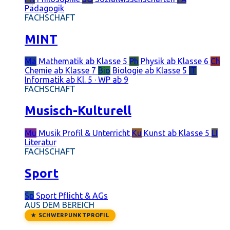
Pädagogik
FACHSCHAFT
MINT
Ma
Mathematik
ab Klasse 5
Ph
Physik
ab Klasse 6
Ch
Chemie
ab Klasse 7
Bio
Biologie
ab Klasse 5
IT
Informatik
ab Kl. 5 · WP ab 9
FACHSCHAFT
Musisch-Kulturell
Mu
Musik
Profil & Unterricht
Ku
Kunst
ab Klasse 5
LI
Literatur
FACHSCHAFT
Sport
Sp
Sport
Pflicht & AGs
AUS DEM BEREICH
★ SCHWERPUNKTPROFIL