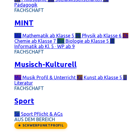
Pädagogik
FACHSCHAFT
MINT
Ma
Mathematik
ab Klasse 5
Ph
Physik
ab Klasse 6
Ch
Chemie
ab Klasse 7
Bio
Biologie
ab Klasse 5
IT
Informatik
ab Kl. 5 · WP ab 9
FACHSCHAFT
Musisch-Kulturell
Mu
Musik
Profil & Unterricht
Ku
Kunst
ab Klasse 5
LI
Literatur
FACHSCHAFT
Sport
Sp
Sport
Pflicht & AGs
AUS DEM BEREICH
★ SCHWERPUNKTPROFIL