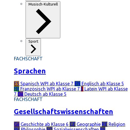
Musisch-Kulturell
Sport
FACHSCHAFT
Sprachen
ES
Spanisch
WPI ab Klasse 7
EN
Englisch
ab Klasse 5
FR
Französisch
WPI ab Klasse 7
L
Latein
WPI ab Klasse
7
De
Deutsch
ab Klasse 5
FACHSCHAFT
Gesellschaftswissenschaften
Ge
Geschichte
ab Klasse 6
GE
Geographie
RE
Religion
PH
Philosophie
SO
Sozialwissenschaften
PÄ