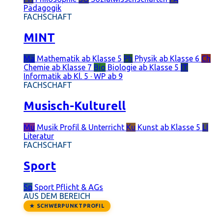
Pädagogik
FACHSCHAFT
MINT
Ma
Mathematik
ab Klasse 5
Ph
Physik
ab Klasse 6
Ch
Chemie
ab Klasse 7
Bio
Biologie
ab Klasse 5
IT
Informatik
ab Kl. 5 · WP ab 9
FACHSCHAFT
Musisch-Kulturell
Mu
Musik
Profil & Unterricht
Ku
Kunst
ab Klasse 5
LI
Literatur
FACHSCHAFT
Sport
Sp
Sport
Pflicht & AGs
AUS DEM BEREICH
★ SCHWERPUNKTPROFIL