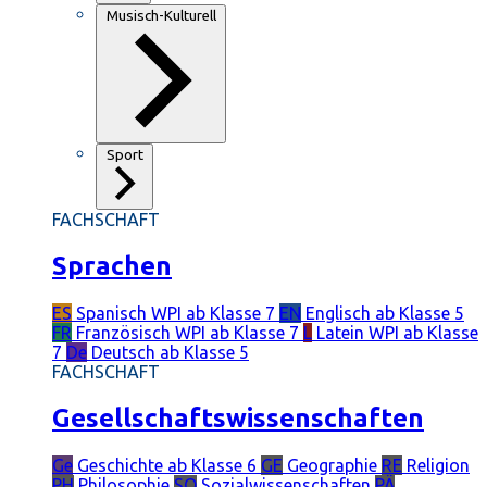
Musisch-Kulturell
Sport
FACHSCHAFT
Sprachen
ES
Spanisch
WPI ab Klasse 7
EN
Englisch
ab Klasse 5
FR
Französisch
WPI ab Klasse 7
L
Latein
WPI ab Klasse
7
De
Deutsch
ab Klasse 5
FACHSCHAFT
Gesellschaftswissenschaften
Ge
Geschichte
ab Klasse 6
GE
Geographie
RE
Religion
PH
Philosophie
SO
Sozialwissenschaften
PÄ