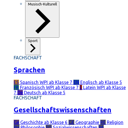
Musisch-Kulturell
Sport
FACHSCHAFT
Sprachen
ES
Spanisch
WPI ab Klasse 7
EN
Englisch
ab Klasse 5
FR
Französisch
WPI ab Klasse 7
L
Latein
WPI ab Klasse
7
De
Deutsch
ab Klasse 5
FACHSCHAFT
Gesellschaftswissenschaften
Ge
Geschichte
ab Klasse 6
GE
Geographie
RE
Religion
PH
Philosophie
SO
Sozialwissenschaften
PÄ