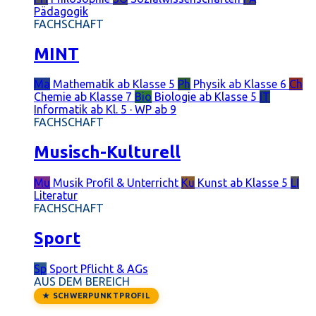
Pädagogik
FACHSCHAFT
MINT
Ma
Mathematik
ab Klasse 5
Ph
Physik
ab Klasse 6
Ch
Chemie
ab Klasse 7
Bio
Biologie
ab Klasse 5
IT
Informatik
ab Kl. 5 · WP ab 9
FACHSCHAFT
Musisch-Kulturell
Mu
Musik
Profil & Unterricht
Ku
Kunst
ab Klasse 5
LI
Literatur
FACHSCHAFT
Sport
Sp
Sport
Pflicht & AGs
AUS DEM BEREICH
★ SCHWERPUNKTPROFIL