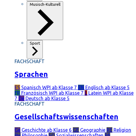
Musisch-Kulturell
Sport
FACHSCHAFT
Sprachen
ES
Spanisch
WPI ab Klasse 7
EN
Englisch
ab Klasse 5
FR
Französisch
WPI ab Klasse 7
L
Latein
WPI ab Klasse
7
De
Deutsch
ab Klasse 5
FACHSCHAFT
Gesellschaftswissenschaften
Ge
Geschichte
ab Klasse 6
GE
Geographie
RE
Religion
PH
Philosophie
SO
Sozialwissenschaften
PÄ