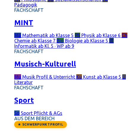
Pädagogik
FACHSCHAFT
MINT
Ma
Mathematik
ab Klasse 5
Ph
Physik
ab Klasse 6
Ch
Chemie
ab Klasse 7
Bio
Biologie
ab Klasse 5
IT
Informatik
ab Kl. 5 · WP ab 9
FACHSCHAFT
Musisch-Kulturell
Mu
Musik
Profil & Unterricht
Ku
Kunst
ab Klasse 5
LI
Literatur
FACHSCHAFT
Sport
Sp
Sport
Pflicht & AGs
AUS DEM BEREICH
★ SCHWERPUNKTPROFIL