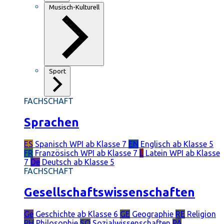
Musisch-Kulturell
Sport
FACHSCHAFT
Sprachen
ES
Spanisch
WPI ab Klasse 7
EN
Englisch
ab Klasse 5
FR
Französisch
WPI ab Klasse 7
L
Latein
WPI ab Klasse
7
De
Deutsch
ab Klasse 5
FACHSCHAFT
Gesellschaftswissenschaften
Ge
Geschichte
ab Klasse 6
GE
Geographie
RE
Religion
PH
Philosophie
SO
Sozialwissenschaften
PÄ