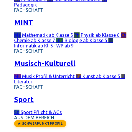
Pädagogik
FACHSCHAFT
MINT
Ma
Mathematik
ab Klasse 5
Ph
Physik
ab Klasse 6
Ch
Chemie
ab Klasse 7
Bio
Biologie
ab Klasse 5
IT
Informatik
ab Kl. 5 · WP ab 9
FACHSCHAFT
Musisch-Kulturell
Mu
Musik
Profil & Unterricht
Ku
Kunst
ab Klasse 5
LI
Literatur
FACHSCHAFT
Sport
Sp
Sport
Pflicht & AGs
AUS DEM BEREICH
★ SCHWERPUNKTPROFIL