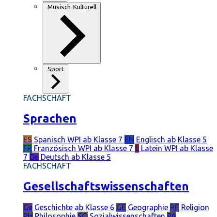
Musisch-Kulturell
Sport
FACHSCHAFT
Sprachen
ES
Spanisch
WPI ab Klasse 7
EN
Englisch
ab Klasse 5
FR
Französisch
WPI ab Klasse 7
L
Latein
WPI ab Klasse
7
De
Deutsch
ab Klasse 5
FACHSCHAFT
Gesellschaftswissenschaften
Ge
Geschichte
ab Klasse 6
GE
Geographie
RE
Religion
PH
Philosophie
SO
Sozialwissenschaften
PÄ