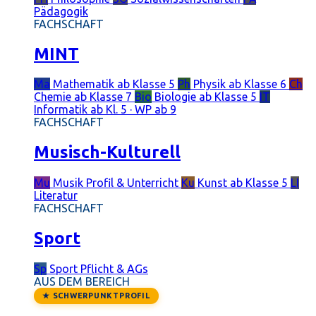
Pädagogik
FACHSCHAFT
MINT
Ma
Mathematik
ab Klasse 5
Ph
Physik
ab Klasse 6
Ch
Chemie
ab Klasse 7
Bio
Biologie
ab Klasse 5
IT
Informatik
ab Kl. 5 · WP ab 9
FACHSCHAFT
Musisch-Kulturell
Mu
Musik
Profil & Unterricht
Ku
Kunst
ab Klasse 5
LI
Literatur
FACHSCHAFT
Sport
Sp
Sport
Pflicht & AGs
AUS DEM BEREICH
★ SCHWERPUNKTPROFIL