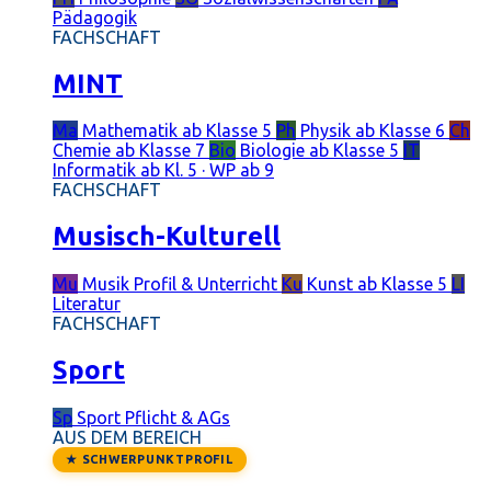
Pädagogik
FACHSCHAFT
MINT
Ma
Mathematik
ab Klasse 5
Ph
Physik
ab Klasse 6
Ch
Chemie
ab Klasse 7
Bio
Biologie
ab Klasse 5
IT
Informatik
ab Kl. 5 · WP ab 9
FACHSCHAFT
Musisch-Kulturell
Mu
Musik
Profil & Unterricht
Ku
Kunst
ab Klasse 5
LI
Literatur
FACHSCHAFT
Sport
Sp
Sport
Pflicht & AGs
AUS DEM BEREICH
★ SCHWERPUNKTPROFIL