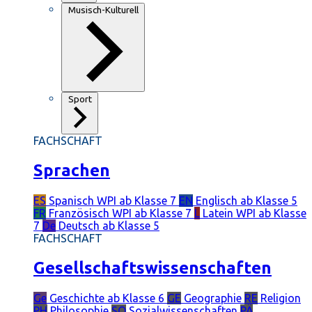
Musisch-Kulturell
Sport
FACHSCHAFT
Sprachen
ES
Spanisch
WPI ab Klasse 7
EN
Englisch
ab Klasse 5
FR
Französisch
WPI ab Klasse 7
L
Latein
WPI ab Klasse
7
De
Deutsch
ab Klasse 5
FACHSCHAFT
Gesellschaftswissenschaften
Ge
Geschichte
ab Klasse 6
GE
Geographie
RE
Religion
PH
Philosophie
SO
Sozialwissenschaften
PÄ