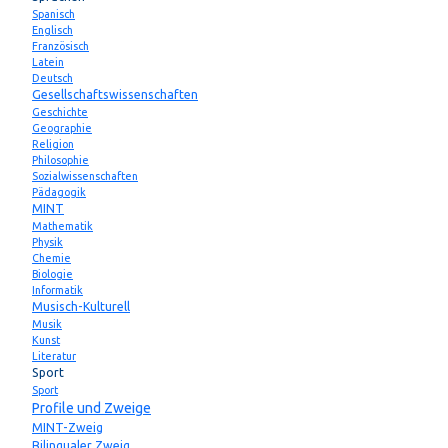
Spanisch
Englisch
Französisch
Latein
Deutsch
Gesellschaftswissenschaften
Geschichte
Geographie
Religion
Philosophie
Sozialwissenschaften
Pädagogik
MINT
Mathematik
Physik
Chemie
Biologie
Informatik
Musisch-Kulturell
Musik
Kunst
Literatur
Sport
Sport
Profile und Zweige
MINT-Zweig
Bilingualer Zweig