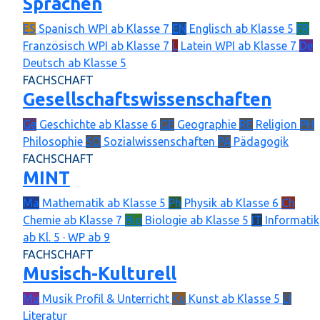
Sprachen
ES
Spanisch
WPI ab Klasse 7
EN
Englisch
ab Klasse 5
FR
Französisch
WPI ab Klasse 7
L
Latein
WPI ab Klasse 7
De
Deutsch
ab Klasse 5
FACHSCHAFT
Gesellschaftswissenschaften
Ge
Geschichte
ab Klasse 6
GE
Geographie
RE
Religion
PH
Philosophie
SO
Sozialwissenschaften
PÄ
Pädagogik
FACHSCHAFT
MINT
Ma
Mathematik
ab Klasse 5
Ph
Physik
ab Klasse 6
Ch
Chemie
ab Klasse 7
Bio
Biologie
ab Klasse 5
IT
Informatik
ab Kl. 5 · WP ab 9
FACHSCHAFT
Musisch-Kulturell
Mu
Musik
Profil & Unterricht
Ku
Kunst
ab Klasse 5
LI
Literatur