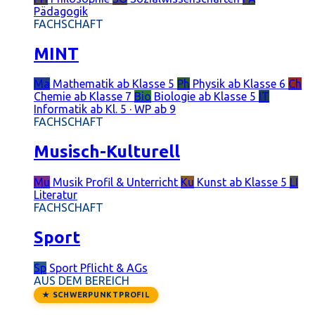
Pädagogik
FACHSCHAFT
MINT
Ma
Mathematik
ab Klasse 5
Ph
Physik
ab Klasse 6
Ch
Chemie
ab Klasse 7
Bio
Biologie
ab Klasse 5
IT
Informatik
ab Kl. 5 · WP ab 9
FACHSCHAFT
Musisch-Kulturell
Mu
Musik
Profil & Unterricht
Ku
Kunst
ab Klasse 5
LI
Literatur
FACHSCHAFT
Sport
Sp
Sport
Pflicht & AGs
AUS DEM BEREICH
★ SCHWERPUNKTPROFIL