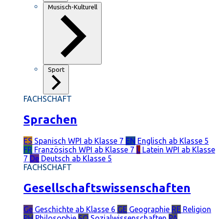
Musisch-Kulturell
Sport
FACHSCHAFT
Sprachen
ES
Spanisch
WPI ab Klasse 7
EN
Englisch
ab Klasse 5
FR
Französisch
WPI ab Klasse 7
L
Latein
WPI ab Klasse
7
De
Deutsch
ab Klasse 5
FACHSCHAFT
Gesellschaftswissenschaften
Ge
Geschichte
ab Klasse 6
GE
Geographie
RE
Religion
PH
Philosophie
SO
Sozialwissenschaften
PÄ