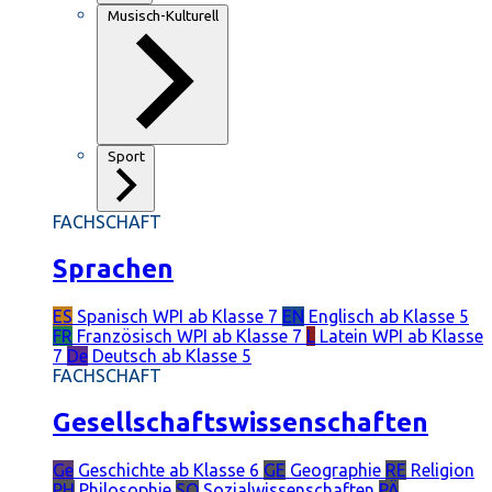
Musisch-Kulturell
Sport
FACHSCHAFT
Sprachen
ES
Spanisch
WPI ab Klasse 7
EN
Englisch
ab Klasse 5
FR
Französisch
WPI ab Klasse 7
L
Latein
WPI ab Klasse
7
De
Deutsch
ab Klasse 5
FACHSCHAFT
Gesellschaftswissenschaften
Ge
Geschichte
ab Klasse 6
GE
Geographie
RE
Religion
PH
Philosophie
SO
Sozialwissenschaften
PÄ