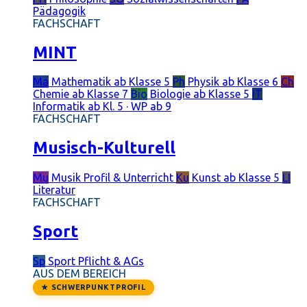
Pädagogik
FACHSCHAFT
MINT
Ma
Mathematik
ab Klasse 5
Ph
Physik
ab Klasse 6
Ch
Chemie
ab Klasse 7
Bio
Biologie
ab Klasse 5
IT
Informatik
ab Kl. 5 · WP ab 9
FACHSCHAFT
Musisch-Kulturell
Mu
Musik
Profil & Unterricht
Ku
Kunst
ab Klasse 5
LI
Literatur
FACHSCHAFT
Sport
Sp
Sport
Pflicht & AGs
AUS DEM BEREICH
★ SCHWERPUNKTPROFIL