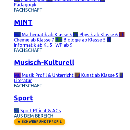
Pädagogik
FACHSCHAFT
MINT
Ma
Mathematik
ab Klasse 5
Ph
Physik
ab Klasse 6
Ch
Chemie
ab Klasse 7
Bio
Biologie
ab Klasse 5
IT
Informatik
ab Kl. 5 · WP ab 9
FACHSCHAFT
Musisch-Kulturell
Mu
Musik
Profil & Unterricht
Ku
Kunst
ab Klasse 5
LI
Literatur
FACHSCHAFT
Sport
Sp
Sport
Pflicht & AGs
AUS DEM BEREICH
★ SCHWERPUNKTPROFIL