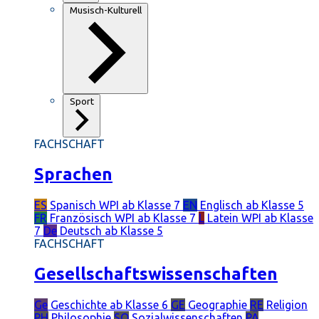
Musisch-Kulturell
Sport
FACHSCHAFT
Sprachen
ES
Spanisch
WPI ab Klasse 7
EN
Englisch
ab Klasse 5
FR
Französisch
WPI ab Klasse 7
L
Latein
WPI ab Klasse
7
De
Deutsch
ab Klasse 5
FACHSCHAFT
Gesellschaftswissenschaften
Ge
Geschichte
ab Klasse 6
GE
Geographie
RE
Religion
PH
Philosophie
SO
Sozialwissenschaften
PÄ