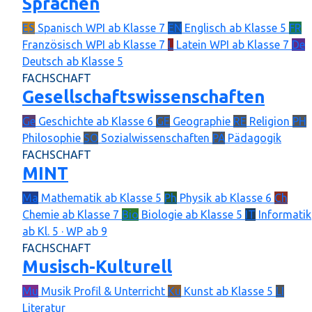
Sprachen
ES
Spanisch
WPI ab Klasse 7
EN
Englisch
ab Klasse 5
FR
Französisch
WPI ab Klasse 7
L
Latein
WPI ab Klasse 7
De
Deutsch
ab Klasse 5
FACHSCHAFT
Gesellschaftswissenschaften
Ge
Geschichte
ab Klasse 6
GE
Geographie
RE
Religion
PH
Philosophie
SO
Sozialwissenschaften
PÄ
Pädagogik
FACHSCHAFT
MINT
Ma
Mathematik
ab Klasse 5
Ph
Physik
ab Klasse 6
Ch
Chemie
ab Klasse 7
Bio
Biologie
ab Klasse 5
IT
Informatik
ab Kl. 5 · WP ab 9
FACHSCHAFT
Musisch-Kulturell
Mu
Musik
Profil & Unterricht
Ku
Kunst
ab Klasse 5
LI
Literatur