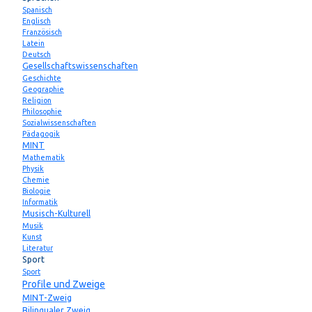
Spanisch
Englisch
Französisch
Latein
Deutsch
Gesellschaftswissenschaften
Geschichte
Geographie
Religion
Philosophie
Sozialwissenschaften
Pädagogik
MINT
Mathematik
Physik
Chemie
Biologie
Informatik
Musisch-Kulturell
Musik
Kunst
Literatur
Sport
Sport
Profile und Zweige
MINT-Zweig
Bilingualer Zweig