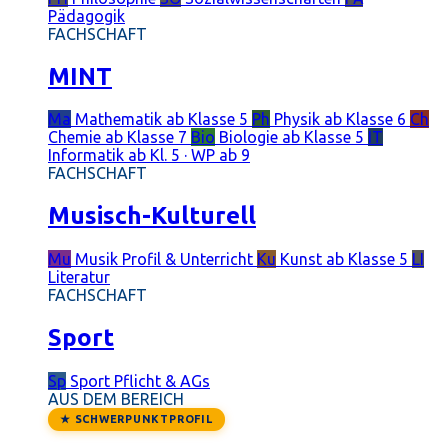
Pädagogik
FACHSCHAFT
MINT
Ma
Mathematik
ab Klasse 5
Ph
Physik
ab Klasse 6
Ch
Chemie
ab Klasse 7
Bio
Biologie
ab Klasse 5
IT
Informatik
ab Kl. 5 · WP ab 9
FACHSCHAFT
Musisch-Kulturell
Mu
Musik
Profil & Unterricht
Ku
Kunst
ab Klasse 5
LI
Literatur
FACHSCHAFT
Sport
Sp
Sport
Pflicht & AGs
AUS DEM BEREICH
★ SCHWERPUNKTPROFIL