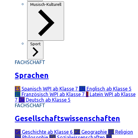
Musisch-Kulturell
Sport
FACHSCHAFT
Sprachen
ES
Spanisch
WPI ab Klasse 7
EN
Englisch
ab Klasse 5
FR
Französisch
WPI ab Klasse 7
L
Latein
WPI ab Klasse
7
De
Deutsch
ab Klasse 5
FACHSCHAFT
Gesellschaftswissenschaften
Ge
Geschichte
ab Klasse 6
GE
Geographie
RE
Religion
PH
Philosophie
SO
Sozialwissenschaften
PÄ