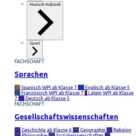
Musisch-Kulturell
Sport
FACHSCHAFT
Sprachen
ES
Spanisch
WPI ab Klasse 7
EN
Englisch
ab Klasse 5
FR
Französisch
WPI ab Klasse 7
L
Latein
WPI ab Klasse
7
De
Deutsch
ab Klasse 5
FACHSCHAFT
Gesellschaftswissenschaften
Ge
Geschichte
ab Klasse 6
GE
Geographie
RE
Religion
PH
Philosophie
SO
Sozialwissenschaften
PÄ