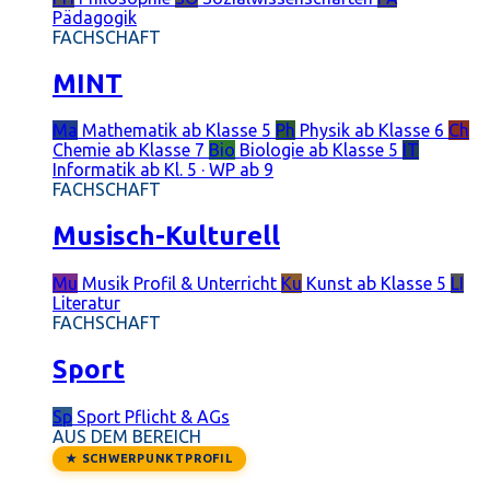
Pädagogik
FACHSCHAFT
MINT
Ma
Mathematik
ab Klasse 5
Ph
Physik
ab Klasse 6
Ch
Chemie
ab Klasse 7
Bio
Biologie
ab Klasse 5
IT
Informatik
ab Kl. 5 · WP ab 9
FACHSCHAFT
Musisch-Kulturell
Mu
Musik
Profil & Unterricht
Ku
Kunst
ab Klasse 5
LI
Literatur
FACHSCHAFT
Sport
Sp
Sport
Pflicht & AGs
AUS DEM BEREICH
★ SCHWERPUNKTPROFIL