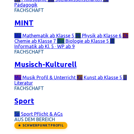
Pädagogik
FACHSCHAFT
MINT
Ma
Mathematik
ab Klasse 5
Ph
Physik
ab Klasse 6
Ch
Chemie
ab Klasse 7
Bio
Biologie
ab Klasse 5
IT
Informatik
ab Kl. 5 · WP ab 9
FACHSCHAFT
Musisch-Kulturell
Mu
Musik
Profil & Unterricht
Ku
Kunst
ab Klasse 5
LI
Literatur
FACHSCHAFT
Sport
Sp
Sport
Pflicht & AGs
AUS DEM BEREICH
★ SCHWERPUNKTPROFIL