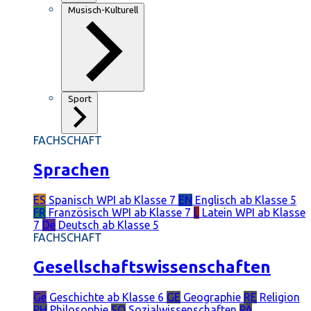
Musisch-Kulturell
Sport
FACHSCHAFT
Sprachen
ES
Spanisch
WPI ab Klasse 7
EN
Englisch
ab Klasse 5
FR
Französisch
WPI ab Klasse 7
L
Latein
WPI ab Klasse
7
De
Deutsch
ab Klasse 5
FACHSCHAFT
Gesellschaftswissenschaften
Ge
Geschichte
ab Klasse 6
GE
Geographie
RE
Religion
PH
Philosophie
SO
Sozialwissenschaften
PÄ