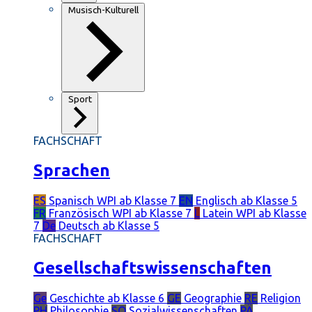
Musisch-Kulturell
Sport
FACHSCHAFT
Sprachen
ES
Spanisch
WPI ab Klasse 7
EN
Englisch
ab Klasse 5
FR
Französisch
WPI ab Klasse 7
L
Latein
WPI ab Klasse
7
De
Deutsch
ab Klasse 5
FACHSCHAFT
Gesellschaftswissenschaften
Ge
Geschichte
ab Klasse 6
GE
Geographie
RE
Religion
PH
Philosophie
SO
Sozialwissenschaften
PÄ