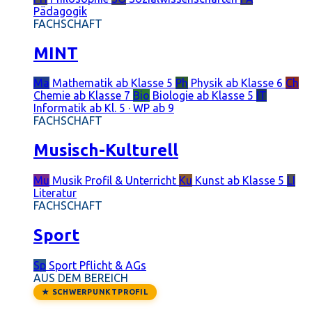
Pädagogik
FACHSCHAFT
MINT
Ma
Mathematik
ab Klasse 5
Ph
Physik
ab Klasse 6
Ch
Chemie
ab Klasse 7
Bio
Biologie
ab Klasse 5
IT
Informatik
ab Kl. 5 · WP ab 9
FACHSCHAFT
Musisch-Kulturell
Mu
Musik
Profil & Unterricht
Ku
Kunst
ab Klasse 5
LI
Literatur
FACHSCHAFT
Sport
Sp
Sport
Pflicht & AGs
AUS DEM BEREICH
★ SCHWERPUNKTPROFIL