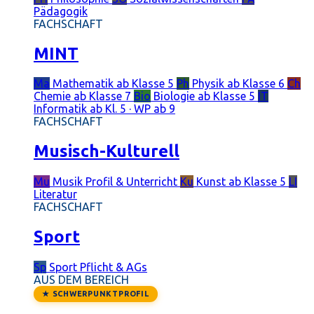
Pädagogik
FACHSCHAFT
MINT
Ma
Mathematik
ab Klasse 5
Ph
Physik
ab Klasse 6
Ch
Chemie
ab Klasse 7
Bio
Biologie
ab Klasse 5
IT
Informatik
ab Kl. 5 · WP ab 9
FACHSCHAFT
Musisch-Kulturell
Mu
Musik
Profil & Unterricht
Ku
Kunst
ab Klasse 5
LI
Literatur
FACHSCHAFT
Sport
Sp
Sport
Pflicht & AGs
AUS DEM BEREICH
★ SCHWERPUNKTPROFIL