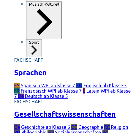
Musisch-Kulturell
Sport
FACHSCHAFT
Sprachen
ES
Spanisch
WPI ab Klasse 7
EN
Englisch
ab Klasse 5
FR
Französisch
WPI ab Klasse 7
L
Latein
WPI ab Klasse
7
De
Deutsch
ab Klasse 5
FACHSCHAFT
Gesellschaftswissenschaften
Ge
Geschichte
ab Klasse 6
GE
Geographie
RE
Religion
PH
Philosophie
SO
Sozialwissenschaften
PÄ