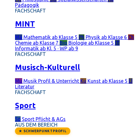
Pädagogik
FACHSCHAFT
MINT
Ma
Mathematik
ab Klasse 5
Ph
Physik
ab Klasse 6
Ch
Chemie
ab Klasse 7
Bio
Biologie
ab Klasse 5
IT
Informatik
ab Kl. 5 · WP ab 9
FACHSCHAFT
Musisch-Kulturell
Mu
Musik
Profil & Unterricht
Ku
Kunst
ab Klasse 5
LI
Literatur
FACHSCHAFT
Sport
Sp
Sport
Pflicht & AGs
AUS DEM BEREICH
★ SCHWERPUNKTPROFIL