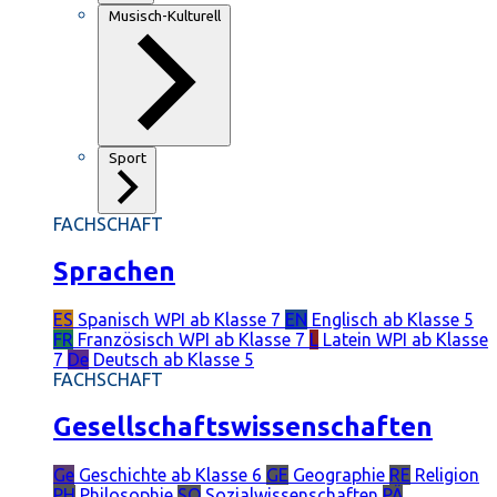
Musisch-Kulturell
Sport
FACHSCHAFT
Sprachen
ES
Spanisch
WPI ab Klasse 7
EN
Englisch
ab Klasse 5
FR
Französisch
WPI ab Klasse 7
L
Latein
WPI ab Klasse
7
De
Deutsch
ab Klasse 5
FACHSCHAFT
Gesellschaftswissenschaften
Ge
Geschichte
ab Klasse 6
GE
Geographie
RE
Religion
PH
Philosophie
SO
Sozialwissenschaften
PÄ