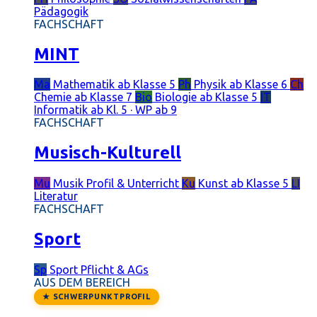
Pädagogik
FACHSCHAFT
MINT
Ma
Mathematik
ab Klasse 5
Ph
Physik
ab Klasse 6
Ch
Chemie
ab Klasse 7
Bio
Biologie
ab Klasse 5
IT
Informatik
ab Kl. 5 · WP ab 9
FACHSCHAFT
Musisch-Kulturell
Mu
Musik
Profil & Unterricht
Ku
Kunst
ab Klasse 5
LI
Literatur
FACHSCHAFT
Sport
Sp
Sport
Pflicht & AGs
AUS DEM BEREICH
★ SCHWERPUNKTPROFIL