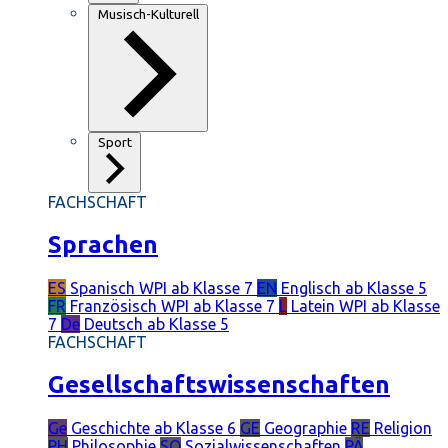
Musisch-Kulturell
Sport
FACHSCHAFT
Sprachen
ES
Spanisch
WPI ab Klasse 7
EN
Englisch
ab Klasse 5
FR
Französisch
WPI ab Klasse 7
L
Latein
WPI ab Klasse
7
De
Deutsch
ab Klasse 5
FACHSCHAFT
Gesellschaftswissenschaften
Ge
Geschichte
ab Klasse 6
GE
Geographie
RE
Religion
PH
Philosophie
SO
Sozialwissenschaften
PÄ