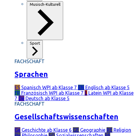
Musisch-Kulturell
Sport
FACHSCHAFT
Sprachen
ES
Spanisch
WPI ab Klasse 7
EN
Englisch
ab Klasse 5
FR
Französisch
WPI ab Klasse 7
L
Latein
WPI ab Klasse
7
De
Deutsch
ab Klasse 5
FACHSCHAFT
Gesellschaftswissenschaften
Ge
Geschichte
ab Klasse 6
GE
Geographie
RE
Religion
PH
Philosophie
SO
Sozialwissenschaften
PÄ