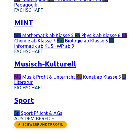
Pädagogik
FACHSCHAFT
MINT
Ma
Mathematik
ab Klasse 5
Ph
Physik
ab Klasse 6
Ch
Chemie
ab Klasse 7
Bio
Biologie
ab Klasse 5
IT
Informatik
ab Kl. 5 · WP ab 9
FACHSCHAFT
Musisch-Kulturell
Mu
Musik
Profil & Unterricht
Ku
Kunst
ab Klasse 5
LI
Literatur
FACHSCHAFT
Sport
Sp
Sport
Pflicht & AGs
AUS DEM BEREICH
★ SCHWERPUNKTPROFIL