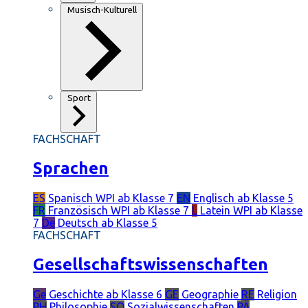
Musisch-Kulturell
Sport
FACHSCHAFT
Sprachen
ES
Spanisch
WPI ab Klasse 7
EN
Englisch
ab Klasse 5
FR
Französisch
WPI ab Klasse 7
L
Latein
WPI ab Klasse
7
De
Deutsch
ab Klasse 5
FACHSCHAFT
Gesellschaftswissenschaften
Ge
Geschichte
ab Klasse 6
GE
Geographie
RE
Religion
PH
Philosophie
SO
Sozialwissenschaften
PÄ