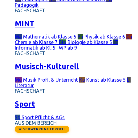
Pädagogik
FACHSCHAFT
MINT
Ma
Mathematik
ab Klasse 5
Ph
Physik
ab Klasse 6
Ch
Chemie
ab Klasse 7
Bio
Biologie
ab Klasse 5
IT
Informatik
ab Kl. 5 · WP ab 9
FACHSCHAFT
Musisch-Kulturell
Mu
Musik
Profil & Unterricht
Ku
Kunst
ab Klasse 5
LI
Literatur
FACHSCHAFT
Sport
Sp
Sport
Pflicht & AGs
AUS DEM BEREICH
★ SCHWERPUNKTPROFIL