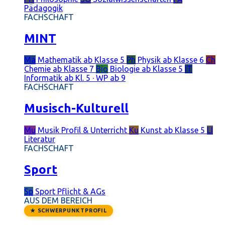
Pädagogik
FACHSCHAFT
MINT
Ma
Mathematik
ab Klasse 5
Ph
Physik
ab Klasse 6
Ch
Chemie
ab Klasse 7
Bio
Biologie
ab Klasse 5
IT
Informatik
ab Kl. 5 · WP ab 9
FACHSCHAFT
Musisch-Kulturell
Mu
Musik
Profil & Unterricht
Ku
Kunst
ab Klasse 5
LI
Literatur
FACHSCHAFT
Sport
Sp
Sport
Pflicht & AGs
AUS DEM BEREICH
★ SCHWERPUNKTPROFIL