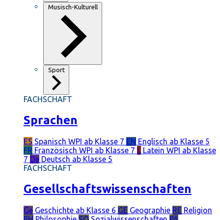
Musisch-Kulturell
Sport
FACHSCHAFT
Sprachen
ES
Spanisch
WPI ab Klasse 7
EN
Englisch
ab Klasse 5
FR
Französisch
WPI ab Klasse 7
L
Latein
WPI ab Klasse
7
De
Deutsch
ab Klasse 5
FACHSCHAFT
Gesellschaftswissenschaften
Ge
Geschichte
ab Klasse 6
GE
Geographie
RE
Religion
PH
Philosophie
SO
Sozialwissenschaften
PÄ