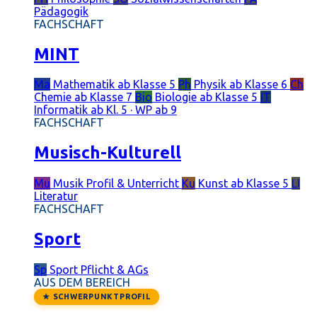
Pädagogik
FACHSCHAFT
MINT
Ma
Mathematik
ab Klasse 5
Ph
Physik
ab Klasse 6
Ch
Chemie
ab Klasse 7
Bio
Biologie
ab Klasse 5
IT
Informatik
ab Kl. 5 · WP ab 9
FACHSCHAFT
Musisch-Kulturell
Mu
Musik
Profil & Unterricht
Ku
Kunst
ab Klasse 5
LI
Literatur
FACHSCHAFT
Sport
Sp
Sport
Pflicht & AGs
AUS DEM BEREICH
★ SCHWERPUNKTPROFIL