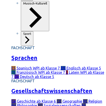
Musisch-Kulturell
Sport
FACHSCHAFT
Sprachen
ES
Spanisch
WPI ab Klasse 7
EN
Englisch
ab Klasse 5
FR
Französisch
WPI ab Klasse 7
L
Latein
WPI ab Klasse
7
De
Deutsch
ab Klasse 5
FACHSCHAFT
Gesellschaftswissenschaften
Ge
Geschichte
ab Klasse 6
GE
Geographie
RE
Religion
PH
Philosophie
SO
Sozialwissenschaften
PÄ