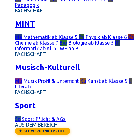
Pädagogik
FACHSCHAFT
MINT
Ma
Mathematik
ab Klasse 5
Ph
Physik
ab Klasse 6
Ch
Chemie
ab Klasse 7
Bio
Biologie
ab Klasse 5
IT
Informatik
ab Kl. 5 · WP ab 9
FACHSCHAFT
Musisch-Kulturell
Mu
Musik
Profil & Unterricht
Ku
Kunst
ab Klasse 5
LI
Literatur
FACHSCHAFT
Sport
Sp
Sport
Pflicht & AGs
AUS DEM BEREICH
★ SCHWERPUNKTPROFIL