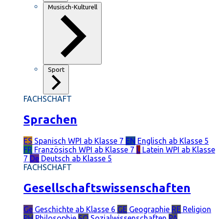
Musisch-Kulturell
Sport
FACHSCHAFT
Sprachen
ES
Spanisch
WPI ab Klasse 7
EN
Englisch
ab Klasse 5
FR
Französisch
WPI ab Klasse 7
L
Latein
WPI ab Klasse
7
De
Deutsch
ab Klasse 5
FACHSCHAFT
Gesellschaftswissenschaften
Ge
Geschichte
ab Klasse 6
GE
Geographie
RE
Religion
PH
Philosophie
SO
Sozialwissenschaften
PÄ