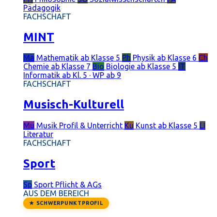
Pädagogik
FACHSCHAFT
MINT
Ma
Mathematik
ab Klasse 5
Ph
Physik
ab Klasse 6
Ch
Chemie
ab Klasse 7
Bio
Biologie
ab Klasse 5
IT
Informatik
ab Kl. 5 · WP ab 9
FACHSCHAFT
Musisch-Kulturell
Mu
Musik
Profil & Unterricht
Ku
Kunst
ab Klasse 5
LI
Literatur
FACHSCHAFT
Sport
Sp
Sport
Pflicht & AGs
AUS DEM BEREICH
★ SCHWERPUNKTPROFIL