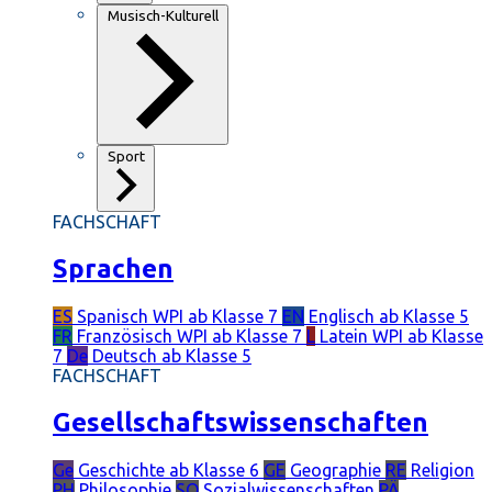
Musisch-Kulturell
Sport
FACHSCHAFT
Sprachen
ES
Spanisch
WPI ab Klasse 7
EN
Englisch
ab Klasse 5
FR
Französisch
WPI ab Klasse 7
L
Latein
WPI ab Klasse
7
De
Deutsch
ab Klasse 5
FACHSCHAFT
Gesellschaftswissenschaften
Ge
Geschichte
ab Klasse 6
GE
Geographie
RE
Religion
PH
Philosophie
SO
Sozialwissenschaften
PÄ