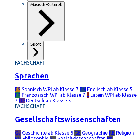
Musisch-Kulturell
Sport
FACHSCHAFT
Sprachen
ES
Spanisch
WPI ab Klasse 7
EN
Englisch
ab Klasse 5
FR
Französisch
WPI ab Klasse 7
L
Latein
WPI ab Klasse
7
De
Deutsch
ab Klasse 5
FACHSCHAFT
Gesellschaftswissenschaften
Ge
Geschichte
ab Klasse 6
GE
Geographie
RE
Religion
PH
Philosophie
SO
Sozialwissenschaften
PÄ