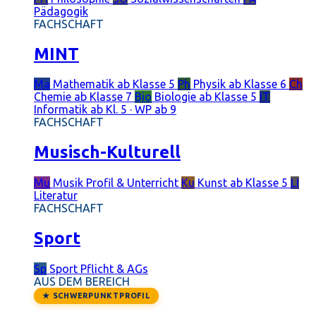
Pädagogik
FACHSCHAFT
MINT
Ma
Mathematik
ab Klasse 5
Ph
Physik
ab Klasse 6
Ch
Chemie
ab Klasse 7
Bio
Biologie
ab Klasse 5
IT
Informatik
ab Kl. 5 · WP ab 9
FACHSCHAFT
Musisch-Kulturell
Mu
Musik
Profil & Unterricht
Ku
Kunst
ab Klasse 5
LI
Literatur
FACHSCHAFT
Sport
Sp
Sport
Pflicht & AGs
AUS DEM BEREICH
★ SCHWERPUNKTPROFIL