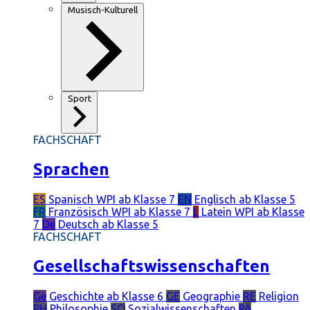
Musisch-Kulturell
Sport
FACHSCHAFT
Sprachen
ES
Spanisch
WPI ab Klasse 7
EN
Englisch
ab Klasse 5
FR
Französisch
WPI ab Klasse 7
L
Latein
WPI ab Klasse
7
De
Deutsch
ab Klasse 5
FACHSCHAFT
Gesellschaftswissenschaften
Ge
Geschichte
ab Klasse 6
GE
Geographie
RE
Religion
PH
Philosophie
SO
Sozialwissenschaften
PÄ