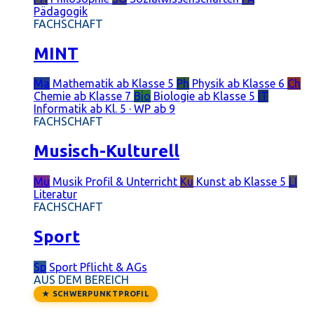
Pädagogik
FACHSCHAFT
MINT
Ma
Mathematik
ab Klasse 5
Ph
Physik
ab Klasse 6
Ch
Chemie
ab Klasse 7
Bio
Biologie
ab Klasse 5
IT
Informatik
ab Kl. 5 · WP ab 9
FACHSCHAFT
Musisch-Kulturell
Mu
Musik
Profil & Unterricht
Ku
Kunst
ab Klasse 5
LI
Literatur
FACHSCHAFT
Sport
Sp
Sport
Pflicht & AGs
AUS DEM BEREICH
★ SCHWERPUNKTPROFIL